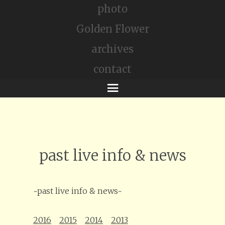
photo
Golden Flower
archives
contact
メ
ニ
ュ
ー
past live info & news
~past live info & news~
2016
2015
2014
2013