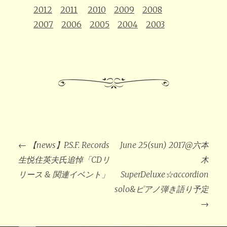
2012
2011
2010
2009
2008
2007
2006
2005
2004
2003
投
稿
←
【news】P.S.F. Records
June 25(sun) 2017@六本
ナ
ビ
生悦住英夫氏追悼「CDリ
木
ゲ
ー
リース & 関連イベント」
SuperDeluxe☆accordion
シ
ョ
ン
solo&ピアノ弾き語り予定
→