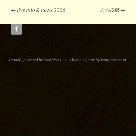
投
稿
←
live info & news 2006
次の投稿
→
ナ
ビ
ゲ
ー
シ
ョ
ン
Proudly powered by WordPress
~
Theme: Syntax by
WordPress.com
.