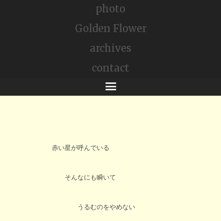
photo
Golden Flower
archives
contact
メ
ニ
ュ
ー
赤い星が呼んでいる
そんなにも瞬いて
うるむのをやめない