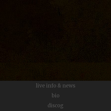
live info & news
Golden Flower
bio
discog