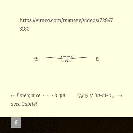
https://vimeo.com/manage/videos/72847
3180
投
稿
←
Émergence・・・à qui
「はらり ha-ra-ri」
→
ナ
ビ
avec Gabriel
ゲ
ー
シ
ョ
ン