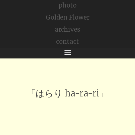
photo
Golden Flower
archives
contact
メ
ニ
ュ
ー
「はらり ha-ra-ri」