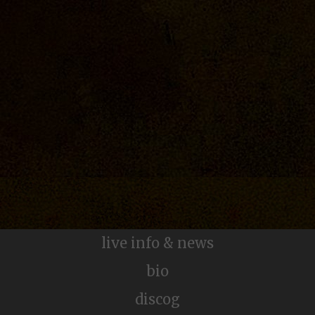
live info & news
Golden Flower
bio
discog