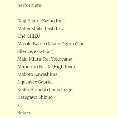
performers)
Keiji Haino+Kazuo Imai
Maher shalal hash baz
Ché-SHIZU
Masaki Batoh+Kazuo Ogino (The
Silence, ex:Ghost)
Maki Miura+Rei Yokoyama
Munehiro Narita (High Rise)
Makoto Kawashima
à qui avec Gabriel
Keiko Higuchi+Louis Inage
Hasegawa Shizuo
.es
Reizen