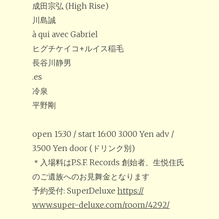
成田宗弘 (High Rise)
川島誠
à qui avec Gabriel
ヒグチケイコ+ルイス稲毛
長谷川静男
.es
冷泉
平野剛
open 15:30 / start 16:00 3.000 Yen adv /
3.500 Yen door (ドリンク別)
＊入場料はP.S.F. Records 創始者、生悦住氏
のご遺族へのお見舞金となります
予約受付: SuperDeluxe
https://
www.super-deluxe.com/room/
4292/