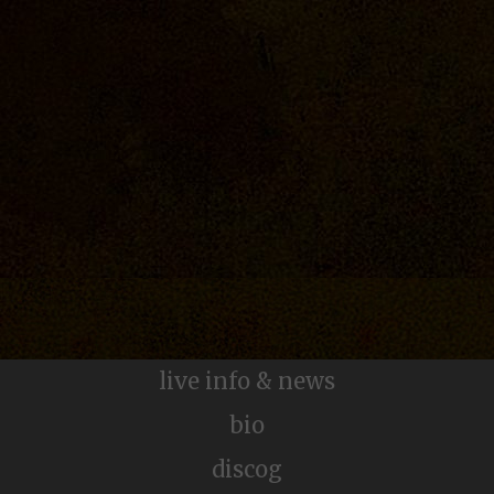
live info & news
Golden Flower
bio
discog