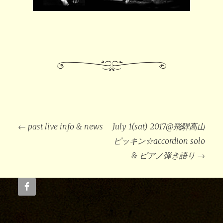
投
稿
←
past live info & news
July 1(sat) 2017@飛騨高山
ナ
ビ
ピッキン☆accordion solo
ゲ
ー
& ピアノ弾き語り
→
シ
ョ
ン