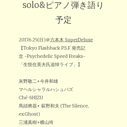
solo&ピアノ弾き語り
予定
2017.6.25(日)＠
六本木 SuperDeluxe
【Tokyo Flashback P.S.F. 発売記
念 ~Psychedelic Speed Freaks~
「生悦住英夫氏追悼ライブ」】
灰野敬二+今井和雄
マヘルシャラルハシュバズ
Ché-SHIZU
馬頭將器+ 荻野和夫 (The Silence,
ex:Ghost)
三浦真樹+横山玲