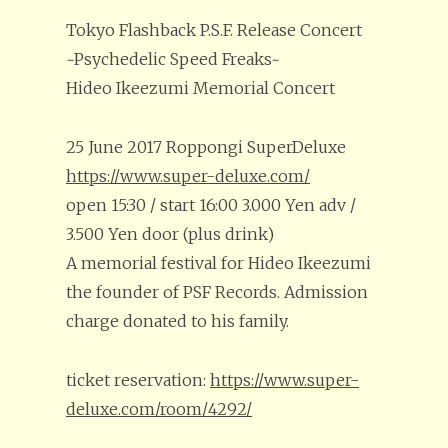
Tokyo Flashback P.S.F. Release Concert
~Psychedelic Speed Freaks~
Hideo Ikeezumi Memorial Concert
25 June 2017 Roppongi SuperDeluxe
https://
www.super-deluxe.com/
open 15:30 / start 16:00 3.000 Yen adv /
3.500 Yen door (plus drink)
A memorial festival for Hideo Ikeezumi
the founder of PSF Records. Admission
charge donated to his family.
ticket reservation:
https://
www.super-
deluxe.com/room/
4292/